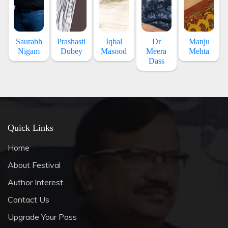
Saurabh
Prashasti
Iqbal
Dr
Manju
Nigam
Dubey
Masood
Meera
Mehta
Dass
Quick Links
Home
About Festival
Author Interest
Contact Us
Upgrade Your Pass